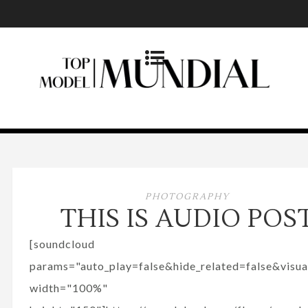
PHOTOGRAPHY
THIS IS AUDIO POS
[soundcloud
params="auto_play=false&hide_related=false&visua
width="100%"