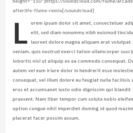
height="150"]https://soundcloud.com/flume/arcade
afterlife-flume-remix[/soundcloud]
L
orem ipsum dolor sit amet, consectetuer adi
elit, sed diam nonummy nibh euismod tincidu
laoreet dolore magna aliquam erat volutpat.
veniam, quis nostrud exerci tation ullamcorper susci
lobortis nisl ut aliquip ex ea commodo consequat. D
autem vel eum iriure dolor in hendrerit esse molesti
consequat, vel illum dolore eu feugiat nulla facilisis 
eros et accumsanet iusto odio dignissim qui blandit
praesent. Nam liber tempor cum soluta nobis eleife
option congue nihil imperdiet doming id quod mazi
placerat facer possim assum.